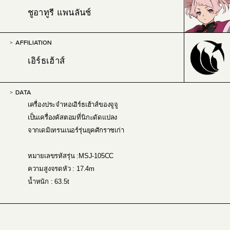
ชูอาทูรี แพนลันช์
AFFILIATION
เอิร์ธเฮ้าส์
DATA
เครื่องประจำหอเอิร์ธเฮ้าส์ของจูจู
เป็นเครื่องคัสตอมที่นิกะดัดแปลง
จากเดมิเทรนเนอร์รุ่นยุคศักราชเก่า
หมายเลขรหัสรุ่น :MSJ-105CC
ความสูงจรดหัว : 17.4m
น้ำหนัก : 63.5t