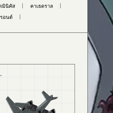
มินิคัส
คาเธดราล
รอนต์