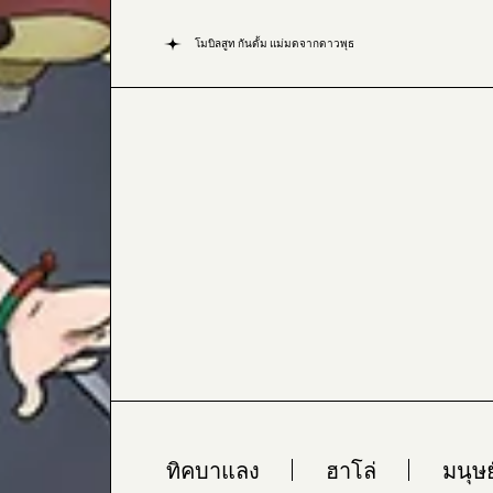
โมบิลสูท กันดั้ม แม่มดจากดาวพุธ
ทิคบาแลง
ฮาโล่
มนุษ