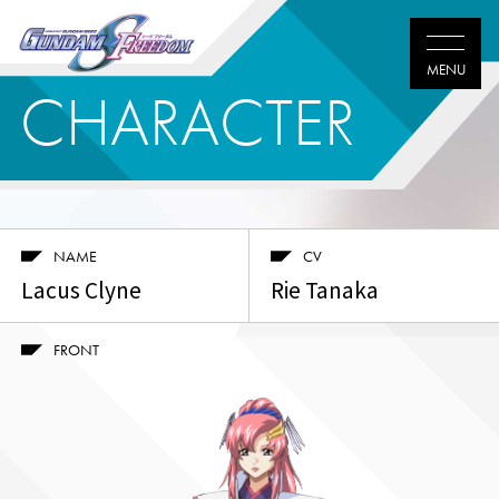
CHARACTER
NAME
CV
Lacus Clyne
Rie Tanaka
FRONT
Twitter
Facebook
LINE
share
share
share